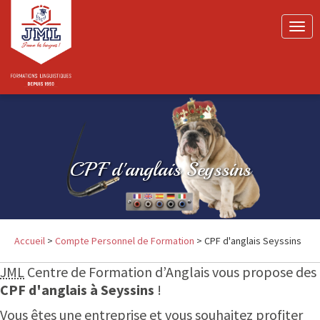
Togg
navig
NOUS CONNAÎTRE
FORMATIONS LINGUISTIQUES
CPF d'anglais Seyssins
POUR LES PROS ET LES PARTICULIERS
NEWS
CONTACT
Accueil
>
Compte Personnel de Formation
> CPF d'anglais Seyssins
JML
Centre de Formation d’Anglais vous propose des
CPF d'anglais à Seyssins
!
Vous êtes une entreprise et vous souhaitez profiter